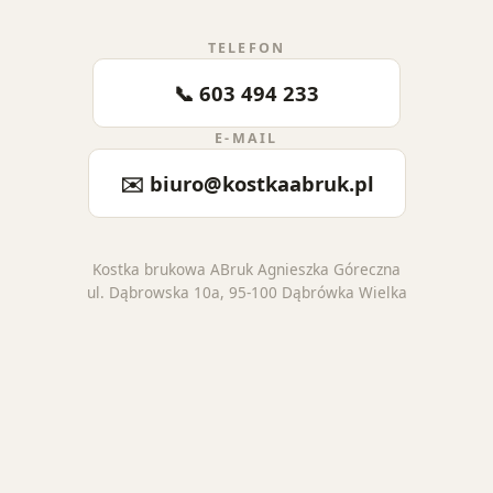
TELEFON
📞 603 494 233
E-MAIL
✉️ biuro@kostkaabruk.pl
Kostka brukowa ABruk Agnieszka Góreczna
ul. Dąbrowska 10a, 95-100 Dąbrówka Wielka